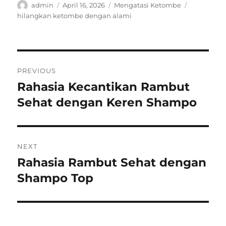
Author
Posted
Categories
Tags
admin
April 16, 2026
Mengatasi Ketombe
on
hilangkan ketombe dengan alami
Post
PREVIOUS
navigation
Rahasia Kecantikan Rambut
Previous
post:
Sehat dengan Keren Shampo
NEXT
Rahasia Rambut Sehat dengan
Next
post:
Shampo Top