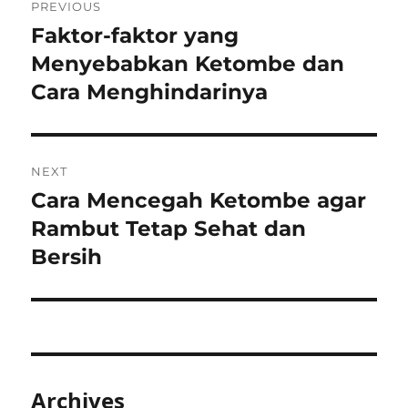
PREVIOUS
navigation
Faktor-faktor yang
Previous
post:
Menyebabkan Ketombe dan
Cara Menghindarinya
NEXT
Cara Mencegah Ketombe agar
Next
post:
Rambut Tetap Sehat dan
Bersih
Archives