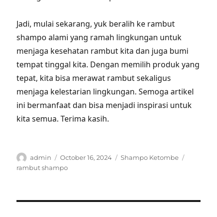
Jadi, mulai sekarang, yuk beralih ke rambut
shampo alami yang ramah lingkungan untuk
menjaga kesehatan rambut kita dan juga bumi
tempat tinggal kita. Dengan memilih produk yang
tepat, kita bisa merawat rambut sekaligus
menjaga kelestarian lingkungan. Semoga artikel
ini bermanfaat dan bisa menjadi inspirasi untuk
kita semua. Terima kasih.
Author
Posted
Categories
Tags
admin
October 16, 2024
Shampo Ketombe
on
rambut shampo
Post