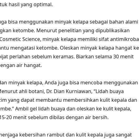
tuk hasil yang optimal.
 juga bisa menggunakan minyak kelapa sebagai bahan alami
gkan ketombe. Menurut penelitian yang dipublikasikan
 Cosmetic Science, minyak kelapa memiliki sifat antimikroba
ntu mengatasi ketombe. Oleskan minyak kelapa hangat ke
 pijat perlahan sebelum keramas. Biarkan selama 30 menit
dengan air hangat.
l dan minyak kelapa, Anda juga bisa mencoba menggunakan
Menurut ahli botani, Dr. Dian Kurniawan, “Lidah buaya
m yang dapat membantu membersihkan kulit kepala dan
be.” Ambil gel lidah buaya dan oleskan ke kulit kepala,
5-20 menit sebelum dibilas dengan air bersih.
 menjaga kebersihan rambut dan kulit kepala juga sangat