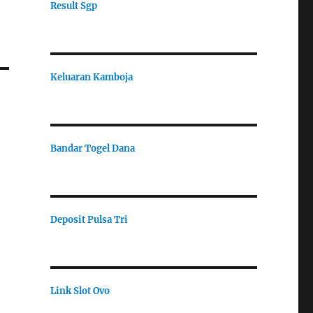
Result Sgp
Keluaran Kamboja
Bandar Togel Dana
Deposit Pulsa Tri
Link Slot Ovo