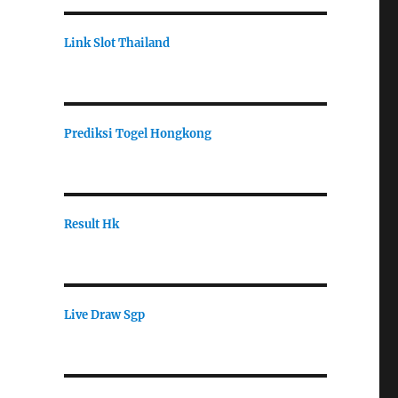
Link Slot Thailand
Prediksi Togel Hongkong
Result Hk
Live Draw Sgp