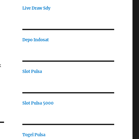
Live Draw Sdy
Depo Indosat
k
Slot Pulsa
Slot Pulsa 5000
Togel Pulsa