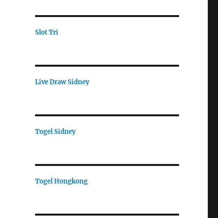
Slot Tri
Live Draw Sidney
Togel Sidney
Togel Hongkong