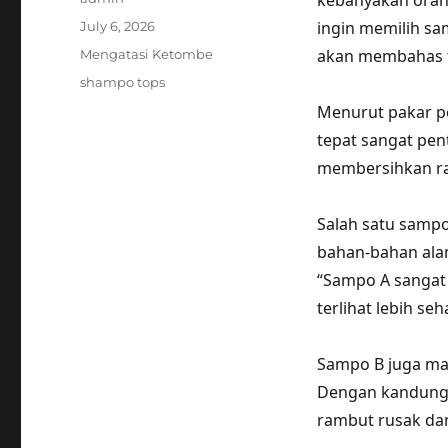
kebanyakan orang
Posted
ingin memilih sam
July 6, 2026
on
Categories
akan membahas t
Mengatasi Ketombe
Tags
shampo tops
Menurut pakar pe
tepat sangat pen
membersihkan ra
Salah satu samp
bahan-bahan alam
“Sampo A sangat
terlihat lebih seh
Sampo B juga mas
Dengan kandunga
rambut rusak dan