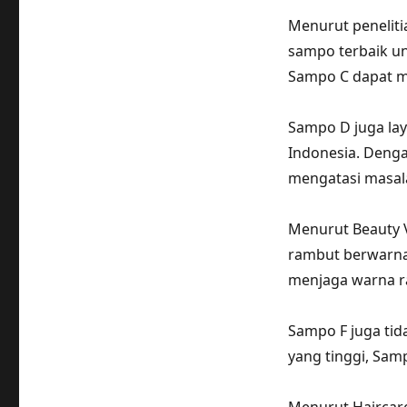
Menurut peneliti
sampo terbaik u
Sampo C dapat m
Sampo D juga lay
Indonesia. Deng
mengatasi masal
Menurut Beauty V
rambut berwarna
menjaga warna ra
Sampo F juga tid
yang tinggi, Sa