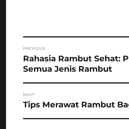
Post
PREVIOUS
navigation
Rahasia Rambut Sehat: P
Previous
post:
Semua Jenis Rambut
NEXT
Tips Merawat Rambut Ba
Next
post: