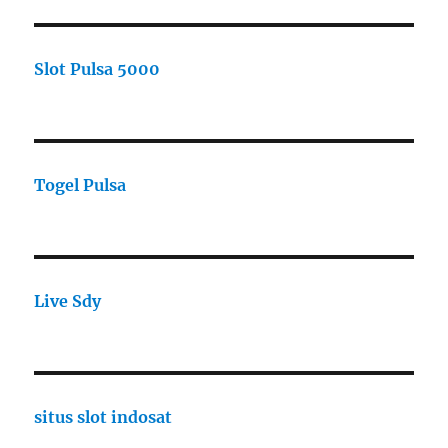
Slot Pulsa 5000
Togel Pulsa
Live Sdy
situs slot indosat