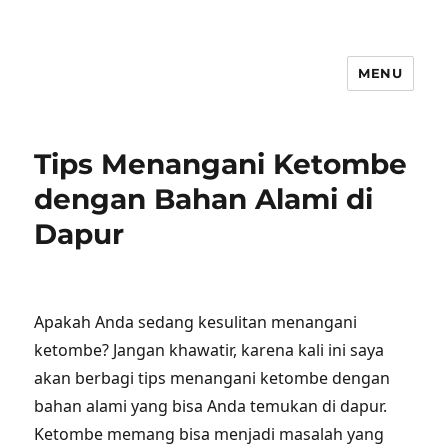
MENU
Tips Menangani Ketombe
dengan Bahan Alami di
Dapur
Apakah Anda sedang kesulitan menangani
ketombe? Jangan khawatir, karena kali ini saya
akan berbagi tips menangani ketombe dengan
bahan alami yang bisa Anda temukan di dapur.
Ketombe memang bisa menjadi masalah yang