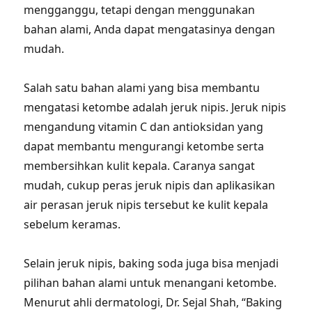
mengganggu, tetapi dengan menggunakan
bahan alami, Anda dapat mengatasinya dengan
mudah.
Salah satu bahan alami yang bisa membantu
mengatasi ketombe adalah jeruk nipis. Jeruk nipis
mengandung vitamin C dan antioksidan yang
dapat membantu mengurangi ketombe serta
membersihkan kulit kepala. Caranya sangat
mudah, cukup peras jeruk nipis dan aplikasikan
air perasan jeruk nipis tersebut ke kulit kepala
sebelum keramas.
Selain jeruk nipis, baking soda juga bisa menjadi
pilihan bahan alami untuk menangani ketombe.
Menurut ahli dermatologi, Dr. Sejal Shah, “Baking