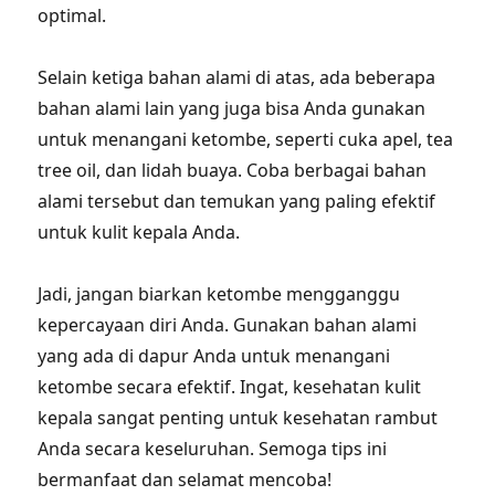
optimal.
Selain ketiga bahan alami di atas, ada beberapa
bahan alami lain yang juga bisa Anda gunakan
untuk menangani ketombe, seperti cuka apel, tea
tree oil, dan lidah buaya. Coba berbagai bahan
alami tersebut dan temukan yang paling efektif
untuk kulit kepala Anda.
Jadi, jangan biarkan ketombe mengganggu
kepercayaan diri Anda. Gunakan bahan alami
yang ada di dapur Anda untuk menangani
ketombe secara efektif. Ingat, kesehatan kulit
kepala sangat penting untuk kesehatan rambut
Anda secara keseluruhan. Semoga tips ini
bermanfaat dan selamat mencoba!