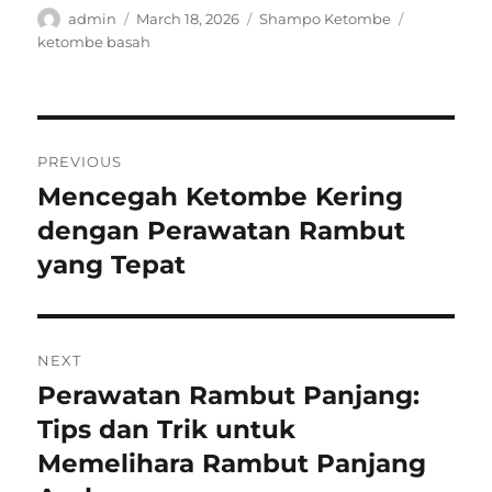
Author
Posted
Categories
Tags
admin
March 18, 2026
Shampo Ketombe
on
ketombe basah
Post
PREVIOUS
navigation
Mencegah Ketombe Kering
Previous
post:
dengan Perawatan Rambut
yang Tepat
NEXT
Perawatan Rambut Panjang:
Next
post:
Tips dan Trik untuk
Memelihara Rambut Panjang