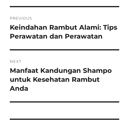
Post
PREVIOUS
navigation
Keindahan Rambut Alami: Tips
Previous
post:
Perawatan dan Perawatan
NEXT
Manfaat Kandungan Shampo
Next
post:
untuk Kesehatan Rambut
Anda