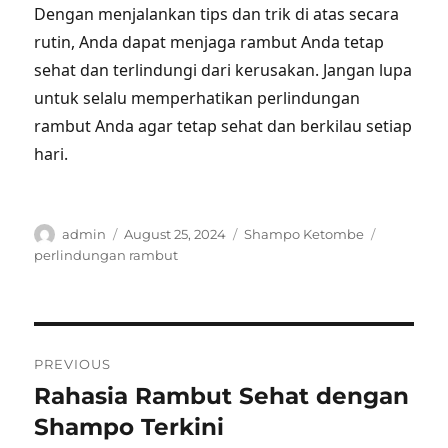
Dengan menjalankan tips dan trik di atas secara
rutin, Anda dapat menjaga rambut Anda tetap
sehat dan terlindungi dari kerusakan. Jangan lupa
untuk selalu memperhatikan perlindungan
rambut Anda agar tetap sehat dan berkilau setiap
hari.
Author
Posted
Categories
Tags
admin
August 25, 2024
Shampo Ketombe
on
perlindungan rambut
Post
PREVIOUS
navigation
Rahasia Rambut Sehat dengan
Previous
post:
Shampo Terkini