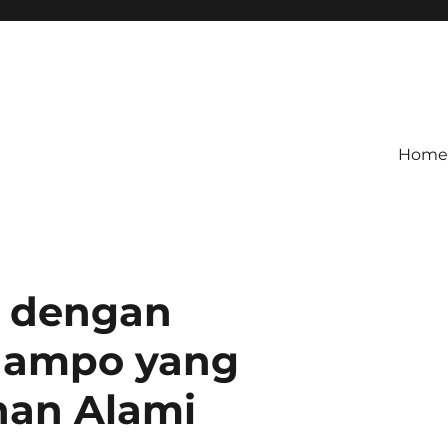
Home
e dengan
hampo yang
an Alami