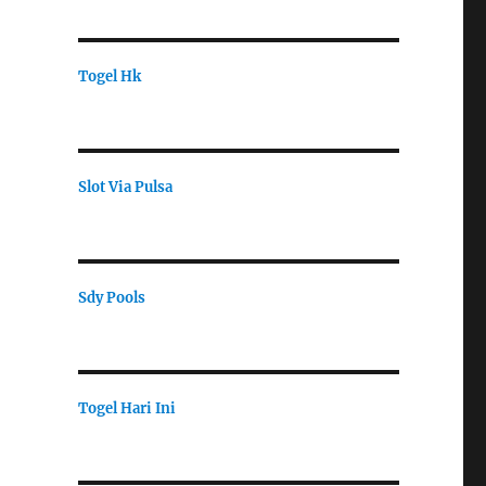
Togel Hk
Slot Via Pulsa
Sdy Pools
Togel Hari Ini