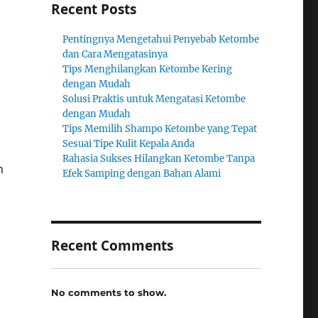
Recent Posts
Pentingnya Mengetahui Penyebab Ketombe
dan Cara Mengatasinya
Tips Menghilangkan Ketombe Kering
dengan Mudah
Solusi Praktis untuk Mengatasi Ketombe
dengan Mudah
Tips Memilih Shampo Ketombe yang Tepat
Sesuai Tipe Kulit Kepala Anda
Rahasia Sukses Hilangkan Ketombe Tanpa
n
Efek Samping dengan Bahan Alami
Recent Comments
No comments to show.