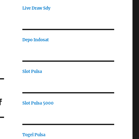
Live Draw Sdy
Depo Indosat
Slot Pulsa
f
Slot Pulsa 5000
Togel Pulsa