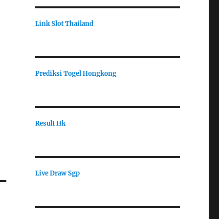
Link Slot Thailand
Prediksi Togel Hongkong
Result Hk
Live Draw Sgp