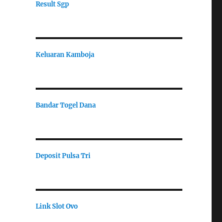
Result Sgp
Keluaran Kamboja
Bandar Togel Dana
Deposit Pulsa Tri
Link Slot Ovo