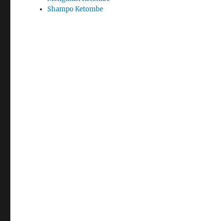
Shampo Ketombe