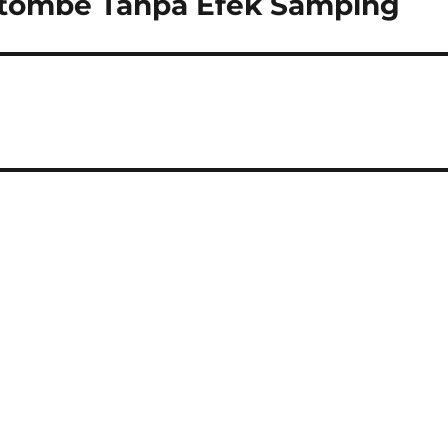
etombe Tanpa Efek Samping