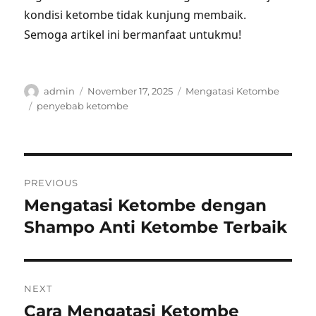
kondisi ketombe tidak kunjung membaik.
Semoga artikel ini bermanfaat untukmu!
Author
Posted
Categories
admin
November 17, 2025
Mengatasi Ketombe
on
Tags
penyebab ketombe
Post
PREVIOUS
navigation
Mengatasi Ketombe dengan
Previous
post:
Shampo Anti Ketombe Terbaik
NEXT
Cara Mengatasi Ketombe
Next