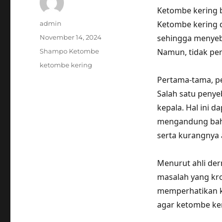
Ketombe kering 
Author
Ketombe kering d
admin
Posted
sehingga menyeba
November 14, 2024
on
Categories
Namun, tidak per
Shampo Ketombe
Tags
ketombe kering
Pertama-tama, p
Salah satu peny
kepala. Hal ini 
mengandung bahan
serta kurangnya
Menurut ahli der
masalah yang kron
memperhatikan ko
agar ketombe ker