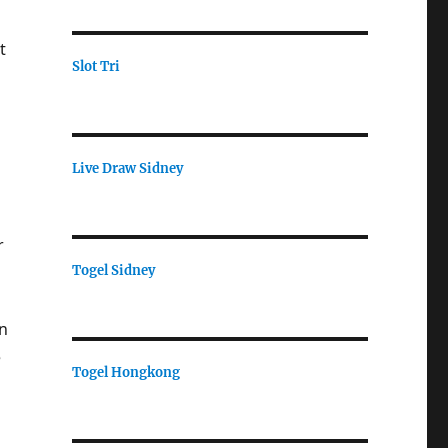
t
Slot Tri
Live Draw Sidney
r
Togel Sidney
n
e
Togel Hongkong