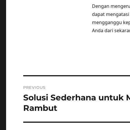
Dengan mengenal
dapat mengatasi 
mengganggu kepe
Anda dari sekara
Post
PREVIOUS
navigation
Solusi Sederhana untuk
Previous
post:
Rambut