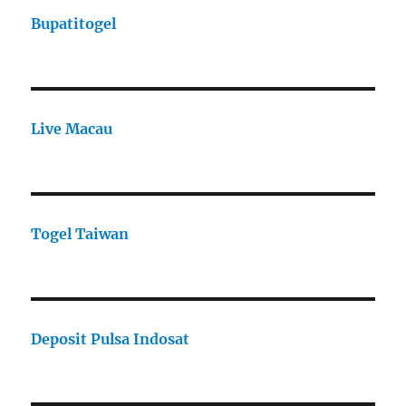
Bupatitogel
Live Macau
Togel Taiwan
Deposit Pulsa Indosat