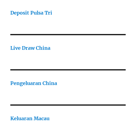
Deposit Pulsa Tri
Live Draw China
Pengeluaran China
Keluaran Macau