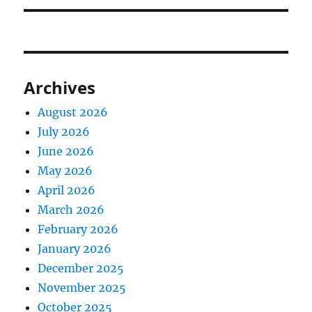
Archives
August 2026
July 2026
June 2026
May 2026
April 2026
March 2026
February 2026
January 2026
December 2025
November 2025
October 2025