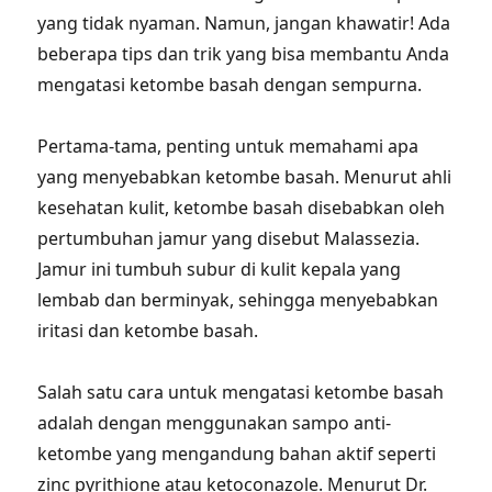
yang tidak nyaman. Namun, jangan khawatir! Ada
beberapa tips dan trik yang bisa membantu Anda
mengatasi ketombe basah dengan sempurna.
Pertama-tama, penting untuk memahami apa
yang menyebabkan ketombe basah. Menurut ahli
kesehatan kulit, ketombe basah disebabkan oleh
pertumbuhan jamur yang disebut Malassezia.
Jamur ini tumbuh subur di kulit kepala yang
lembab dan berminyak, sehingga menyebabkan
iritasi dan ketombe basah.
Salah satu cara untuk mengatasi ketombe basah
adalah dengan menggunakan sampo anti-
ketombe yang mengandung bahan aktif seperti
zinc pyrithione atau ketoconazole. Menurut Dr.