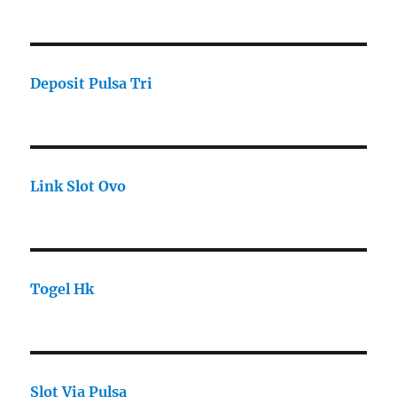
Deposit Pulsa Tri
Link Slot Ovo
Togel Hk
Slot Via Pulsa