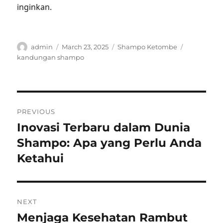
inginkan.
Author
Posted
Categories
Tags
admin
March 23, 2025
Shampo Ketombe
on
kandungan shampo
Post
PREVIOUS
navigation
Inovasi Terbaru dalam Dunia
Previous
post:
Shampo: Apa yang Perlu Anda
Ketahui
NEXT
Menjaga Kesehatan Rambut
Next