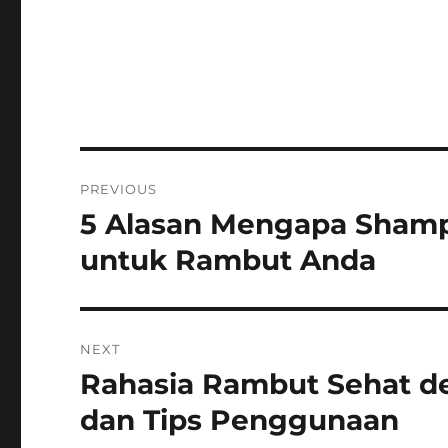
Post
PREVIOUS
navigation
5 Alasan Mengapa Shampo
Previous
post:
untuk Rambut Anda
NEXT
Rahasia Rambut Sehat 
Next
post:
dan Tips Penggunaan