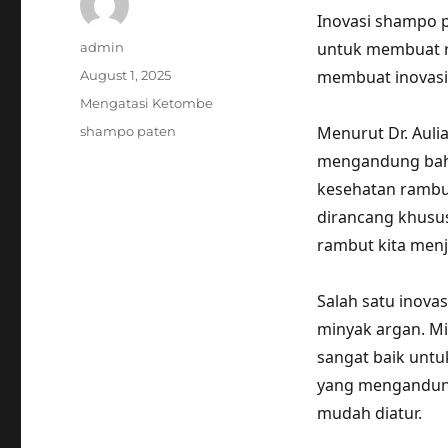
Inovasi shampo p
Author
untuk membuat ra
admin
Posted
membuat inovasi
August 1, 2025
on
Categories
Mengatasi Ketombe
Tags
Menurut Dr. Auli
shampo paten
mengandung baha
kesehatan rambu
dirancang khusu
rambut kita menja
Salah satu inova
minyak argan. Mi
sangat baik unt
yang mengandung
mudah diatur.