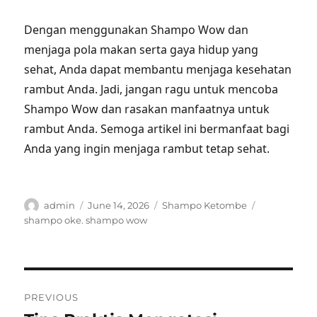
Dengan menggunakan Shampo Wow dan
menjaga pola makan serta gaya hidup yang
sehat, Anda dapat membantu menjaga kesehatan
rambut Anda. Jadi, jangan ragu untuk mencoba
Shampo Wow dan rasakan manfaatnya untuk
rambut Anda. Semoga artikel ini bermanfaat bagi
Anda yang ingin menjaga rambut tetap sehat.
Author
Posted
Categories
Tags
admin
June 14, 2026
Shampo Ketombe
on
shampo oke. shampo wow
Post
PREVIOUS
navigation