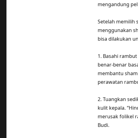
mengandung pele
Setelah memilih 
menggunakan sha
bisa dilakukan 
1. Basahi rambut
benar-benar bas
membantu shampo
perawatan rambut
2. Tuangkan sedi
kulit kepala. “Hi
merusak folikel
Budi.