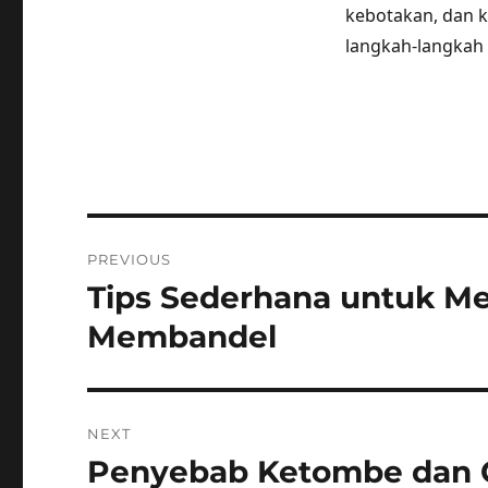
kebotakan, dan k
langkah-langkah 
Post
PREVIOUS
navigation
Tips Sederhana untuk M
Previous
post:
Membandel
NEXT
Penyebab Ketombe dan C
Next