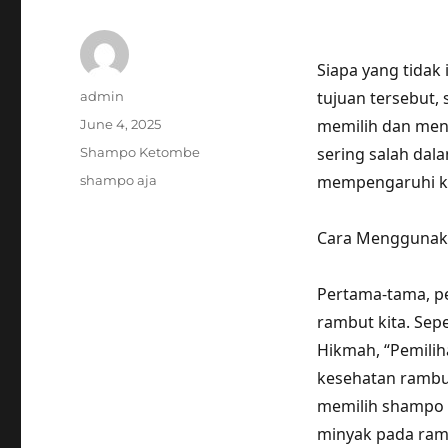
Siapa yang tidak
Author
tujuan tersebut,
admin
Posted
memilih dan men
June 4, 2025
on
Categories
sering salah dal
Shampo Ketombe
Tags
mempengaruhi ke
shampo aja
Cara Menggunaka
Pertama-tama, p
rambut kita. Sepe
Hikmah, “Pemili
kesehatan rambut
memilih shampo 
minyak pada ram